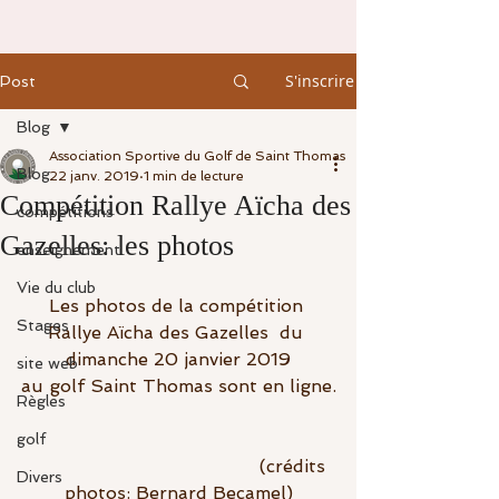
S'inscrire
Post
Blog
Association Sportive du Golf de Saint Thomas
Blog
22 janv. 2019
1 min de lecture
Compétition Rallye Aïcha des
compétitions
Gazelles: les photos
enseignement
Vie du club
Les photos de la compétition 
Stages
Rallye Aïcha des Gazelles  du 
dimanche 20 janvier 2019
site web
au golf Saint Thomas sont en ligne.
Règles
golf
                                          (crédits 
Divers
photos: Bernard Becamel)