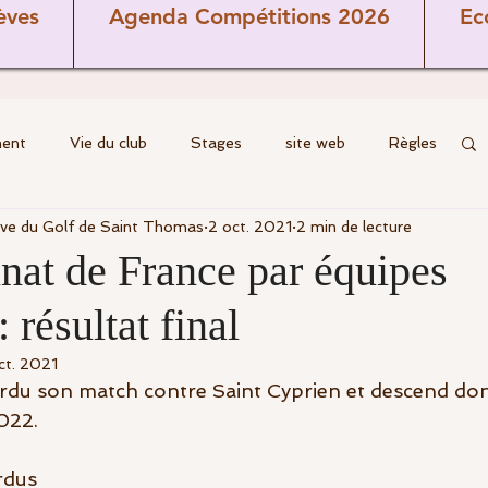
èves
Agenda Compétitions 2026
Ec
ment
Vie du club
Stages
site web
Règles
ive du Golf de Saint Thomas
2 oct. 2021
2 min de lecture
Cours
Ecole de golf
Coaching
Brèves
at de France par équipes
 résultat final
Parcours
commission terrain
ct. 2021
du son match contre Saint Cyprien et descend donc
ns
Seniors
Jeunes
Féminines
022.
erdus