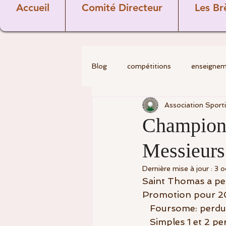
Accueil
Comité Directeur
Les Br
Blog
compétitions
enseigne
Association Sport
golf
Divers
Les Pros
Championn
Messieurs:
Covid-19
comité directeur
Dernière mise à jour :
3 o
Saint Thomas a per
commission sportive
Vétéra
Promotion pour 2
   Foursome: perdu
   Simples 1 et 2 p