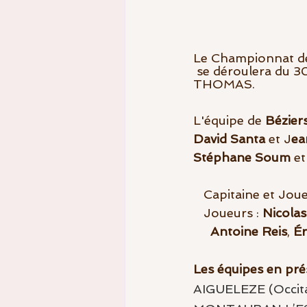
Le Championnat de F
 se déroulera du 30 septembre au 3 octobre 2021 sur le golf BEZIERS SAINT 
THOMAS.
L'équipe de 
Bézier
David Santa
 et J
ea
Stéphane Soum
 et
   Capitaine et Jou
   Joueurs : 
Nicola
Antoine Reis
, 
Ér
Les équipes en pré
AIGUELEZE (Occita