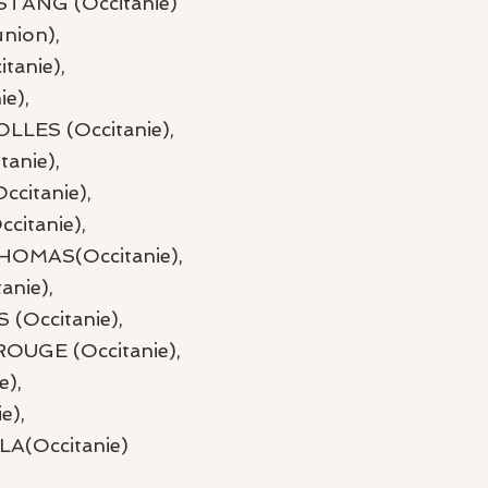
ANG (Occitanie)
ion), 
anie), 
e), 
ES (Occitanie), 
nie), 
citanie), 
itanie), 
OMAS(Occitanie), 
nie), 
Occitanie), 
UGE (Occitanie), 
), 
), 
(Occitanie)