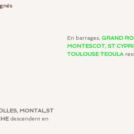
ent
mid-amateur
Festivités
gagnés
En barrages, 
GRAND ROD
MONTESCOT, ST CYPR
TOULOUSE TEOULA
 res
LLES, MONTAL,ST 
CHE
 descendent en 