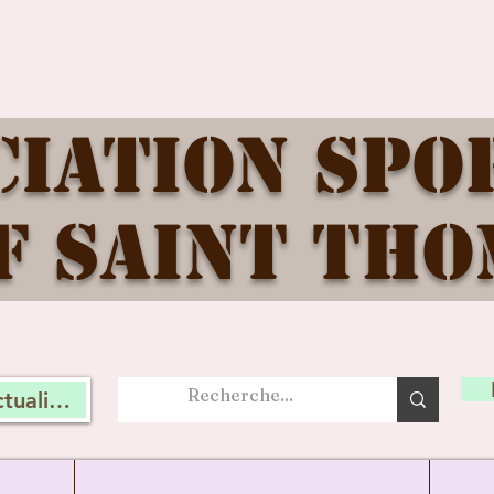
ciation Spo
f Saint Tho
tualité, connectez vous