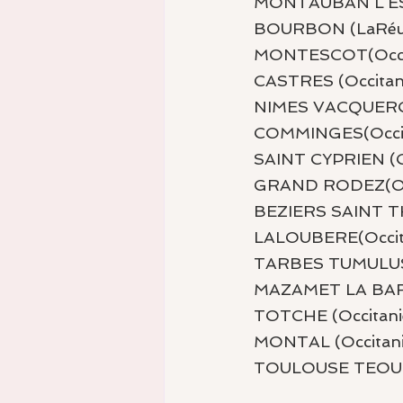
MONTAUBAN L’EST
BOURBON (LaRéun
MONTESCOT(Occit
CASTRES (Occitani
NIMES VACQUEROLL
COMMINGES(Occita
SAINT CYPRIEN (Oc
GRAND RODEZ(Occ
BEZIERS SAINT TH
LALOUBERE(Occita
TARBES TUMULUS (
MAZAMET LA BARO
TOTCHE (Occitanie
MONTAL (Occitanie
TOULOUSE TEOULA