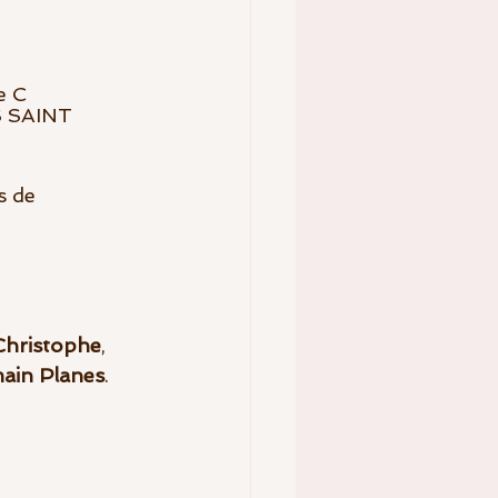
              
s de 
hristophe
,      
ain Planes
.