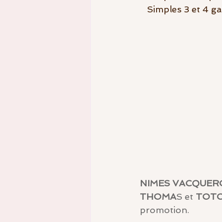
RDV St Thomas
enseignem
   Simples 3 et 4 
Equipes fédérales
NIMES VACQUERO
THOMA
S et 
TOT
promotion.