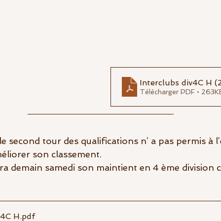
Interclubs div4C H (
Télécharger PDF • 263K
 second tour des qualifications n’ a pas permis à l’
éliorer son classement.
a demain samedi son maintient en 4 ème division co
v4C H
.pdf