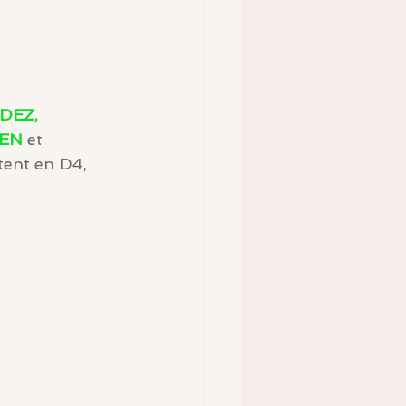
EZ, 
IEN
 et 
tent en D4, 