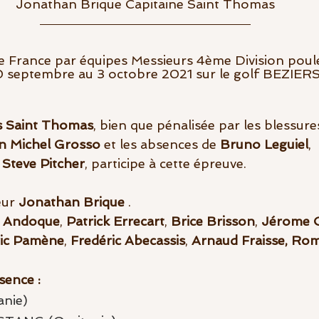
Jonathan Brique Capitaine Saint Thomas
rance par équipes Messieurs 4ème Division poule C    
s Saint Thomas
, bien que pénalisée par les blessure
n Michel Grosso
 et les absences de 
Bruno Leguiel
, 
 
Steve Pitcher
, participe à cette épreuve.
eur 
Jonathan Brique
 . 
s Andoque
, 
Patrick Errecart
, 
Brice Brisson
, 
Jérome C
ic Pamène
, 
Fredéric Abecassis
, 
Arnaud Fraisse, Rom
sence :
nie)