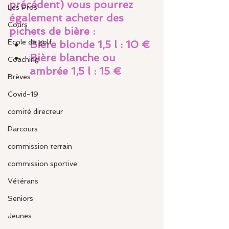
précédent) vous pourrez 
Les Pros
également acheter des 
Cours
pichets de bière :
Ecole de golf
Bière blonde 1,5 l : 10 €
Bière blanche ou 
Coaching
ambrée 1,5 l : 15 €
Brèves
Covid-19
comité directeur
Parcours
commission terrain
commission sportive
Vétérans
Seniors
Jeunes