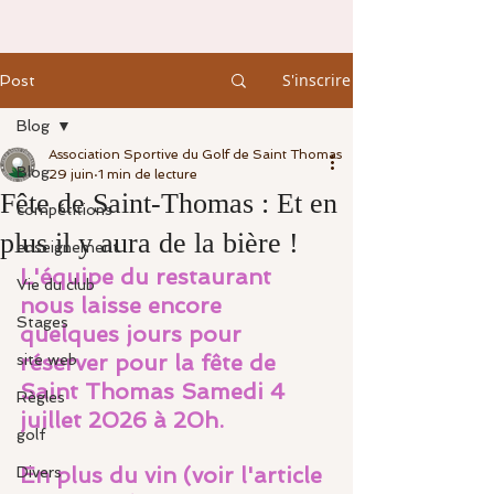
S'inscrire
Post
Blog
Association Sportive du Golf de Saint Thomas
Blog
29 juin
1 min de lecture
Fête de Saint-Thomas : Et en
compétitions
plus il y aura de la bière !
enseignement
L'équipe du restaurant 
Vie du club
nous laisse encore 
Stages
quelques jours pour 
réserver pour la fête de 
site web
Saint Thomas Samedi 4 
Règles
juillet 2026 à 20h.
golf
En plus du vin (voir l'article 
Divers