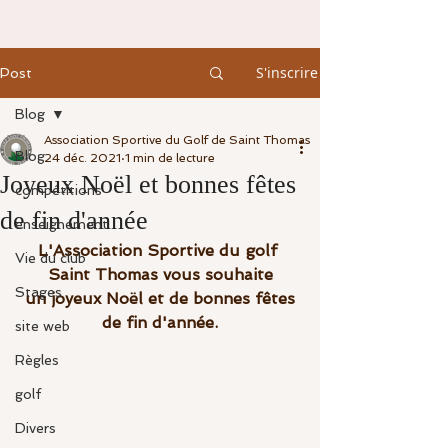
S'inscrire
Post
Blog
Association Sportive du Golf de Saint Thomas
Blog
24 déc. 2021
1 min de lecture
Joyeux Noël et bonnes fêtes
compétitions
de fin d'année
enseignement
L'Association Sportive du golf 
Vie du club
Saint Thomas vous souhaite
Stages
 un joyeux Noël et de bonnes fêtes 
de fin d'année.
site web
Règles
golf
Divers