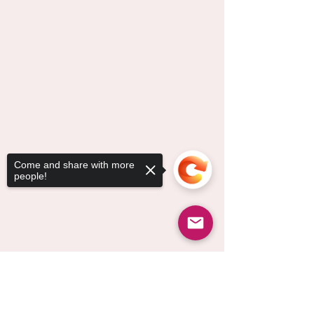
Come and share with more
people!
Sorry, the checkout page does not
support sharing
Copied to clipboard