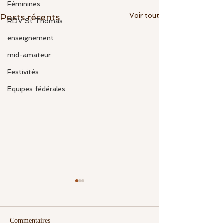
Féminines
Voir tout
Posts récents
RDV St Thomas
enseignement
mid-amateur
Festivités
Equipes fédérales
Commentaires