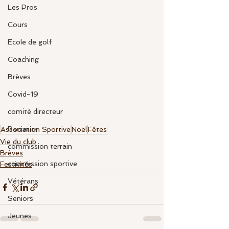
Les Pros
Cours
Ecole de golf
Coaching
Brèves
Covid-19
comité directeur
Parcours
Association Sportive
Noël
Fêtes
Vie du club
commission terrain
Brèves
commission sportive
Festivités
Vétérans
Seniors
Jeunes