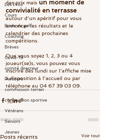
un moment de 
des prix mais 
Les Pros
convivialité en terrasse
Cours
autour d'un apéritif pour vous 
annoncer les résultats et le 
Ecole de golf
calendrier des prochaines 
Coaching
compétitions.
Brèves
Que vous soyez 1, 2, 3 ou 4 
Covid-19
joueur(se)s, vous pouvez vous 
comité directeur
inscrire dès lundi sur l'affiche mise 
à disposition à l'accueil ou par 
Parcours
téléphone au 04 67 39 03 09.
commission terrain
commission sportive
Vétérans
Seniors
Jeunes
Voir tout
Posts récents