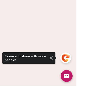
Come and share with more
people!
Sorry, the checkout page does not
support sharing
Copied to clipboard