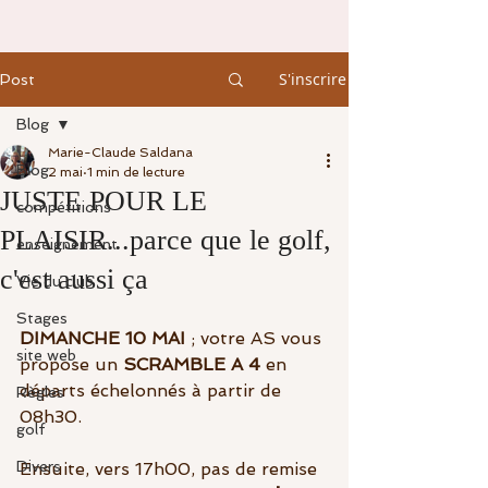
S'inscrire
Post
Blog
Marie-Claude Saldana
Blog
2 mai
1 min de lecture
JUSTE POUR LE
compétitions
PLAISIR...parce que le golf,
enseignement
c'est aussi ça
Vie du club
Stages
DIMANCHE 10 MAI
 ; votre AS vous 
site web
propose un 
SCRAMBLE A 4
 en 
départs échelonnés à partir de 
Règles
08h30.
golf
Divers
Ensuite, vers 17h00, pas de remise 