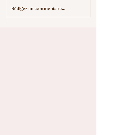
Rédigez un commentaire...
ELLE VA NOUS
ENREGISTREZ 
MANQUER
DATES....⛳