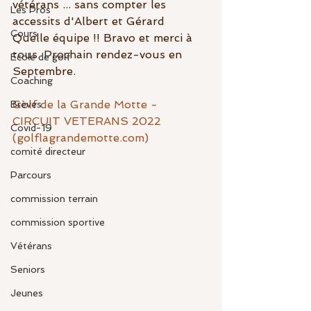
vétérans ... sans compter les 
Les Pros
accessits d'Albert et Gérard
Cours
Quelle équipe !! Bravo et merci à 
tous. Prochain rendez-vous en 
Ecole de golf
Septembre.   
Coaching
Golf de la Grande Motte - 
Brèves
CIRCUIT VETERANS 2022 
Covid-19
(golflagrandemotte.com)
comité directeur
Parcours
commission terrain
commission sportive
Vétérans
Seniors
Jeunes