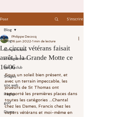
S'inscrire
Post
Blog
Philippe Decocq
Blog
16 juin 2022
1 min de lecture
Le circuit vétérans faisait
compétitions
arrêt à la Grande Motte ce
enseignement
16/06
Vie du club
Sous un soleil bien présent, et 
Stages
avec un terrain impeccable, les 
site web
joueurs de St Thomas ont 
remporté les premières places dans 
Règles
toutes les catégories ...Chantal 
golf
chez les Dames, Francis chez les 
Divers
supers vétérans et moi-même en 