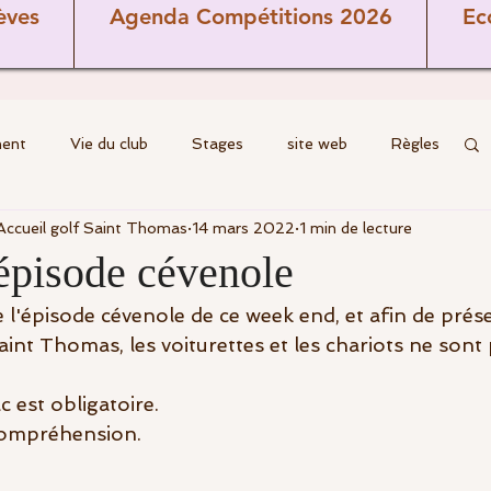
èves
Agenda Compétitions 2026
Ec
ment
Vie du club
Stages
site web
Règles
Accueil golf Saint Thomas
14 mars 2022
1 min de lecture
Cours
Ecole de golf
Coaching
Brèves
'épisode cévenole
'épisode cévenole de ce week end, et afin de préser
Parcours
commission terrain
int Thomas, les voiturettes et les chariots ne sont 
c est obligatoire.
ns
Seniors
Jeunes
Féminines
compréhension.