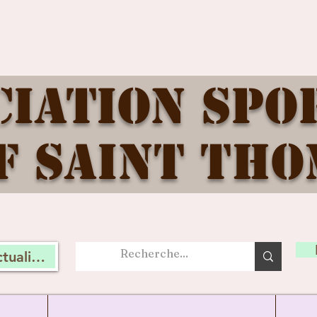
ciation Spo
f Saint Tho
tualité, connectez vous