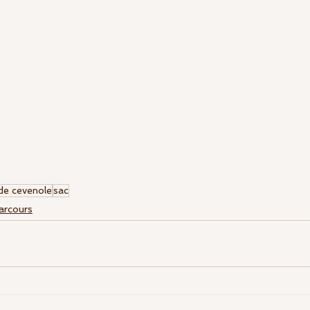
ent
mid-amateur
Festivités
de cevenole
sac
arcours