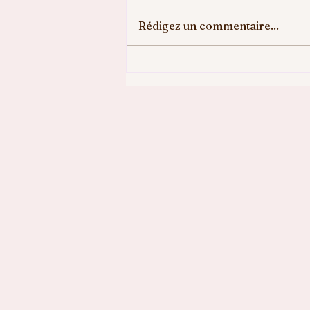
Rédigez un commentaire...
Fête de Saint-Thomas : Et en
plus il y aura de la bière !