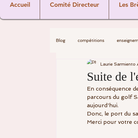
Accueil
Comité Directeur
Les Br
Blog
compétitions
enseigne
Laurie Sarmiento 
golf
Divers
Les Pros
Suite de l
En conséquence de l
Covid-19
comité directeur
parcours du golf Sa
aujourd'hui.
Donc, le port du sa
commission sportive
Vétéra
Merci pour votre 