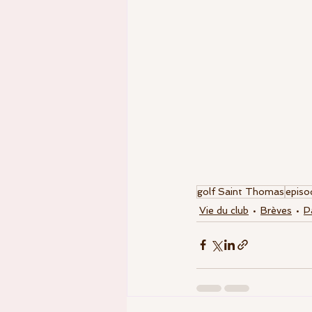
RDV St Thomas
enseignem
Equipes fédérales
golf Saint Thomas
episo
Vie du club
Brèves
P