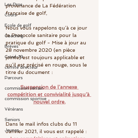
Les Pros
provenance de La Fédération 
française de golf,
Cours
Ecole de golf
Nous vous rappelons qu’à ce jour 
le Protocole sanitaire pour la 
Coaching
pratique du golf - Mise à jour au 
Brèves
28 novembre 2020 (en pièce 
Covid-19
jointe) est toujours applicable et 
qu’il est précisé en rouge, sous le 
comité directeur
titre du document :
Parcours
Suspension de l’annexe 
commission terrain
compétition et convivialité jusqu’à 
commission sportive
nouvel ordre.
Vétérans
Seniors
Dans le mail infos clubs du 11 
Jeunes
Janvier 2021, il vous est rappelé :