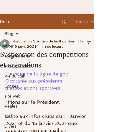
S'inscrire
Post
Blog
Association Sportive du Golf de Saint Thomas
Blog
19 janv. 2021
1 min de lecture
Suspension des compétitions
compétitions
et animations
enseignement
Message de la ligue de golf 
Vie du club
Occitanie aux présidents 
Stages
d'associations sportives.
site web
"Monsieur le Président,
Règles
Suite aux infos clubs du 11 Janvier 
golf
2021 et du 15 janvier 2021 que 
Divers
vous avez reçu par mail en 