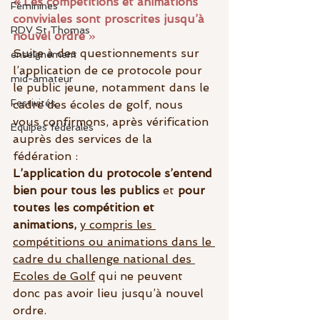
« Les compétitions et animations 
Féminines
conviviales sont proscrites jusqu’à 
RDV St Thomas
nouvel ordre
 »
Suite à des questionnements sur 
enseignement
l’application de ce protocole pour 
mid-amateur
le public jeune, notamment dans le 
Festivités
cadre des écoles de golf, nous 
vous confirmons, après vérification 
Equipes fédérales
auprès des services de la 
fédération :
L’application du protocole s’entend 
bien pour tous les publics
 et 
pour 
toutes les compétition et 
animations, 
y compris les 
compétitions ou animations dans le 
cadre du challenge national des 
Ecoles de Golf
 qui ne peuvent 
donc pas avoir lieu jusqu’à nouvel 
ordre.