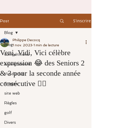
S'inscrire
Post
Blog
Philippe Decocq
Blog
1 nov. 2023
1 min de lecture
Veni, Vidi, Vici célèbre
compétitions
expression 😂 des Seniors 2
enseignement
& 3 pour la seconde année
Vie du club
consécutive 🏌️‍♂️
Stages
site web
Règles
golf
Divers