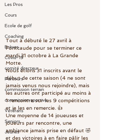
Les Pros
Cours
Ecole de golf
Coaching
Tout à débuté le 27 avril à 
Brèves
Fontcaude pour se terminer ce 
mardi 31 octobre à La Grande 
Covid-19
Motte.
comité directeur
Nous étions 31 inscrits avant le 
début de cette saison (4 ne sont 
Parcours
jamais venus nous rejoindre), mais 
commission terrain
les autres ont participé au moins à 
1 rencontre sur les 9 compétitions 
commission sportive
et je les en remercie. 👍
Vétérans
Une moyenne de 14 joueuses et 
Seniors
joueurs par rencontre, une 
ambiance jamais prise en défaut 🤣 
Jeunes
et des victoires à en faire pâlir les 