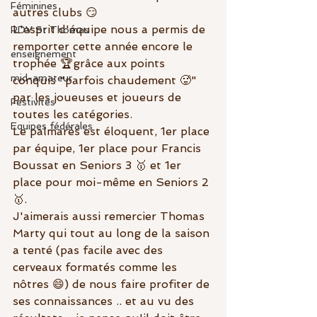
Féminines
autres clubs 😏​
L'esprit d'équipe nous a permis de 
RDV St Thomas
remporter cette année encore le 
enseignement
trophée 🏆grâce aux points 
mid-amateur
conquis "parfois chaudement 🥵" 
par les joueuses et joueurs de 
Festivités
toutes les catégories.  
Equipes fédérales
Le palmarès est éloquent, 1er place 
par équipe, 1er place pour Francis 
Boussat en Seniors 3 🥇 et 1er 
place pour moi-même en Seniors 2 
🥇.
J'aimerais aussi remercier Thomas 
Marty qui tout au long de la saison 
a tenté (pas facile avec des 
cerveaux formatés comme les 
nôtres 😄) de nous faire profiter de 
ses connaissances .. et au vu des 