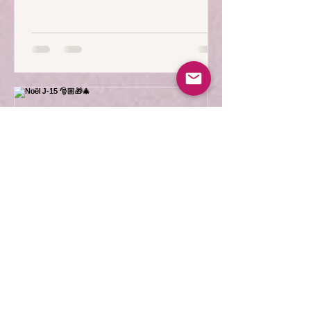
Thomas Marty
10 déc. 2022
Noël J-15 🎅🏼🎁🎄