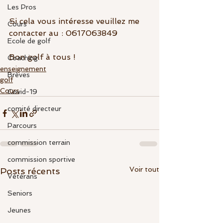
Les Pros
Si cela vous intéresse veuillez me 
Cours
contacter au : 0617063849
Ecole de golf
Bon golf à tous ! 
Coaching
enseignement
Brèves
golf
Cours
Covid-19
comité directeur
Parcours
commission terrain
commission sportive
Voir tout
Posts récents
Vétérans
Seniors
Jeunes