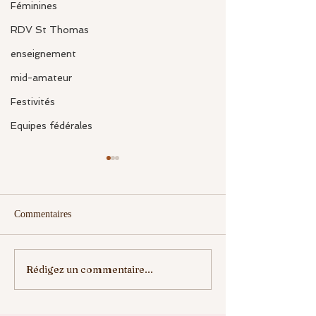
Féminines
RDV St Thomas
enseignement
mid-amateur
Festivités
Equipes fédérales
Commentaires
BRAVO les jeunes
Rédigez un commentaire...
COMPETITION OCTOBRE
ROSE : les inscriptions sont
ouvertes !