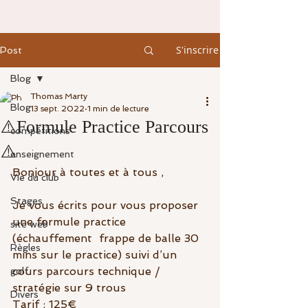
S'inscrire
Post
Blog
Thomas Marty
Blog
13 sept. 2022
1 min de lecture
⚠️Formule Practice Parcours
compétitions
⚠️
enseignement
Bonjour à toutes et à tous , 
Vie du club
Stages
Je vous écrits pour vous proposer 
une formule practice 
site web
(échauffement  frappe de balle 30 
Règles
mins sur le practice) suivi d’un 
cours parcours technique / 
golf
stratégie sur 9 trous  
Divers
Tarif : 125€ 