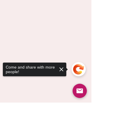
Come and share with more
people!
Sorry, the checkout page does not
support sharing
Copied to clipboard