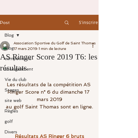
S'inscrire
Post
Blog
Association Sportive du Golf de Saint Thomas
Blog
17 mars 2019
1 min de lecture
AS Ringer Score 2019 T6: les
compétitions
résultats
enseignement
Vie du club
Les résultats de la compétition AS 
Stages
Ringer Score n° 6 du dimanche 17 
mars 2019
site web
au golf Saint Thomas sont en ligne.
Règles
golf
Divers
Résultats AS Ringer 6 bruts