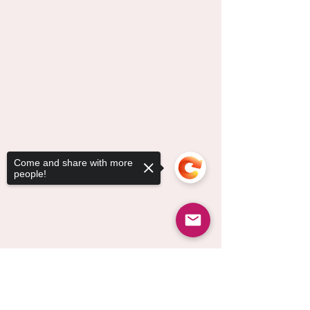
Come and share with more
people!
Sorry, the checkout page does not
support sharing
Copied to clipboard