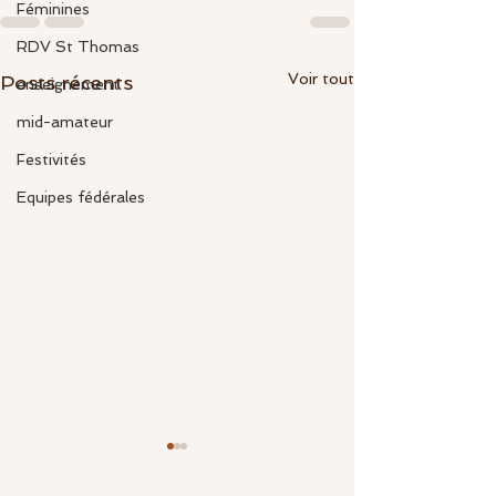
Féminines
RDV St Thomas
Voir tout
Posts récents
enseignement
mid-amateur
Festivités
Equipes fédérales
CHAMPIONNAT DU
CLUB : 2è tour du 8 février