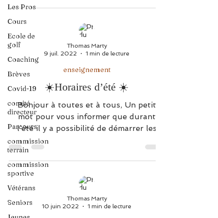
Les Pros
Cours
Ecole de
golf
Thomas Marty
9 juil. 2022
1 min de lecture
Coaching
enseignement
Brèves
☀️Horaires d’été ☀️
Covid-19
comité
Bonjour à toutes et à tous, Un petit
directeur
mot pour vous informer que durant
Parcours
l’été il y a possibilité de démarrer les
cours à partir de 7h le...
commission
terrain
commission
sportive
Vétérans
Thomas Marty
Seniors
10 juin 2022
1 min de lecture
Jeunes