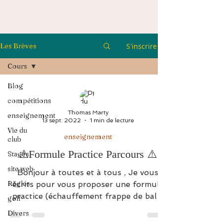
S'inscrire
Les Brèves
Cours
Blog
compétitions
Thomas Marty
enseignement
13 sept. 2022
1 min de lecture
Vie du
enseignement
club
⚠️Formule Practice Parcours ⚠️
Stages
site web
Bonjour à toutes et à tous , Je vous
Règles
écrits pour vous proposer une formule
practice (échauffement frappe de balle
golf
30 mins sur le...
Divers