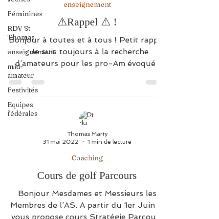
enseignement
Féminines
⚠️Rappel ⚠️ !
RDV St
Thomas
Bonjour à toutes et à tous ! Petit rappel
: Je suis toujours à la recherche
enseignement
d’amateurs pour les pro-Am évoqués
mid-
dans les post précédents!...
amateur
Festivités
Equipes
fédérales
Thomas Marty
31 mai 2022
1 min de lecture
Coaching
Cours de golf Parcours
Bonjour Mesdames et Messieurs les
Membres de l’AS. A partir du 1er Juin je
vous propose cours Stratégie Parcours