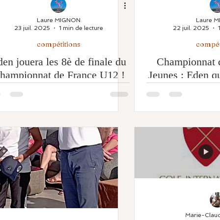
Laure MIGNON
Laure 
23 juil. 2025
1 min de lecture
22 juil. 2025
compétitions
compét
en jouera les 8è de finale du
Championnat d
hampionnat de France U12 !
Jeunes : Eden qu
16è de 
Marie-Clau