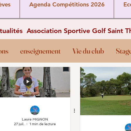
èves
Agenda Compétitions 2026
Ec
ctualités Association Sportive Golf Saint 
ons
enseignement
Vie du club
Stag
Divers
Les Pros
Cours
Ecole de
rèves
Covid-19
comité directeur
P
rrain
commission sportive
Vétérans
Laure MIGNON
27 juil.
1 min de lecture