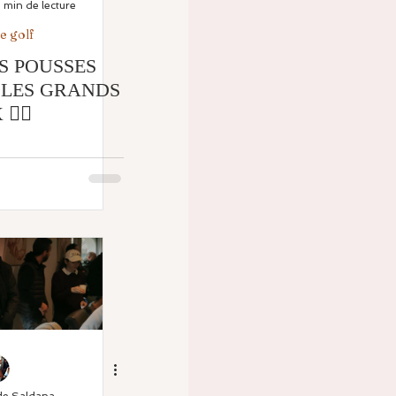
1 min de lecture
e golf
S POUSSES
 LES GRANDS
️‍♀️
de Saldana