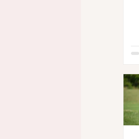
Jeunes
Fém
mid-amateur