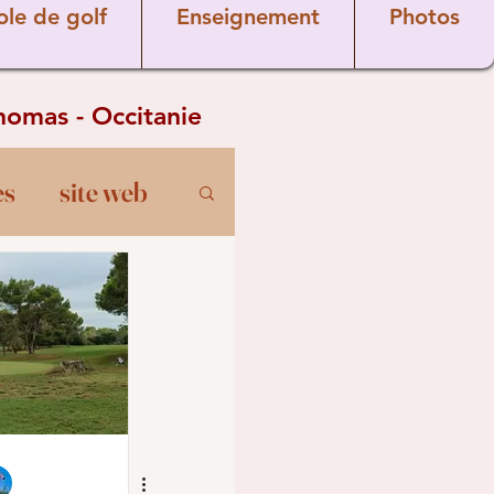
ole de golf
Enseignement
Photos
Thomas - Occitanie
es
site web
 golf
arcours
Seniors