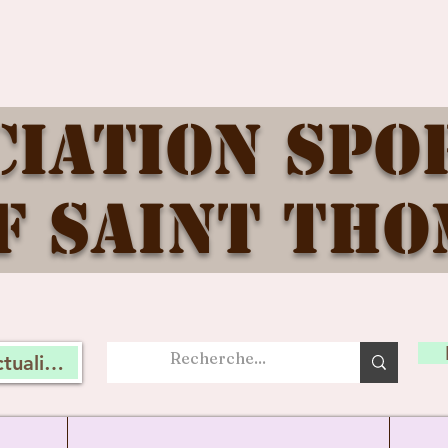
ciation Spo
f Saint Tho
tualité, connectez vous