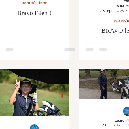
compétitions
Laure 
28 sept. 2025
inines
RDV St Thomas
enseignement
Bravo Eden !
enseig
BRAVO les
Festivités
Equipes fédérales
Laure 
23 juil. 2025