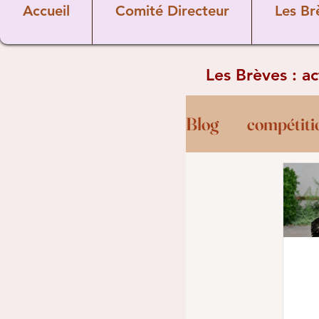
Accueil
Comité Directeur
Les Br
Les Brèves : a
Blog
compétiti
Règles
golf
Coaching
B
commission te