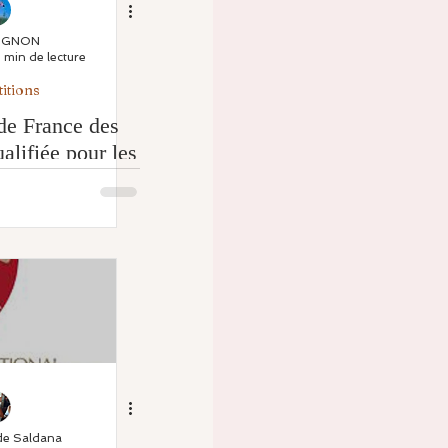
MIGNON
1 min de lecture
itions
e France des
alifiée pour les
finale
de Saldana