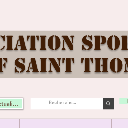
ciation Spo
f Saint Tho
tualité, connectez vous