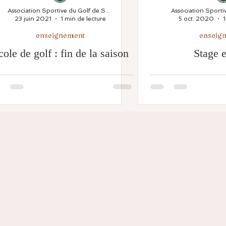
Association Sportive du Golf de Saint Thomas
23 juin 2021
1 min de lecture
5 oct. 2020
1
inines
RDV St Thomas
enseignement
enseignement
enseig
cole de golf : fin de la saison
Stage e
Festivités
Equipes fédérales