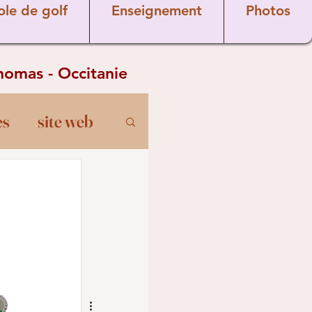
ole de golf
Enseignement
Photos
Thomas - Occitanie
es
site web
 golf
arcours
Seniors