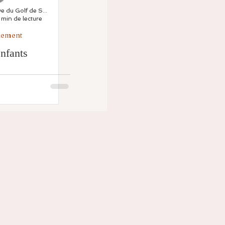
Association Sportive du Golf de Saint Thomas
 min de lecture
nement
nfants