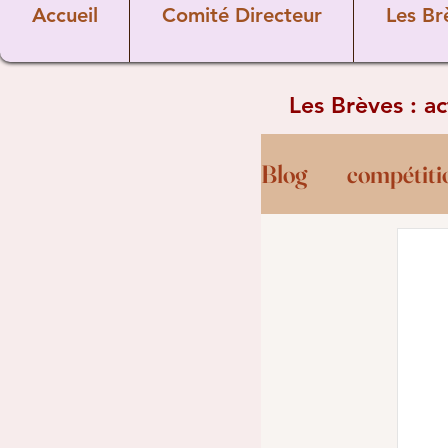
Accueil
Comité Directeur
Les Br
Les Brèves : a
Blog
compétiti
Règles
golf
Coaching
B
commission te