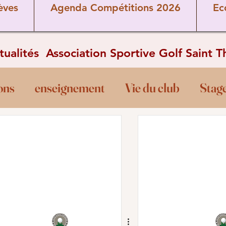
èves
Agenda Compétitions 2026
Ec
ctualités Association Sportive Golf Saint 
ons
enseignement
Vie du club
Stag
Divers
Les Pros
Cours
Ecole de
rèves
Covid-19
comité directeur
P
rrain
commission sportive
Vétérans