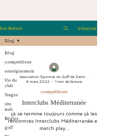
S'inscrire
Les Brèves
Blog
Blog
compétitions
enseignement
Association Sportive du Golf de Saint Thomas
Vie du
6 mars 2022
1 min de lecture
club
compétitions
Stages
Interclubs Méditerranée
site
web
çà se termine toujours comme çà les
Règles
rencontres Interclubs Méditerranée en
golf
match play...