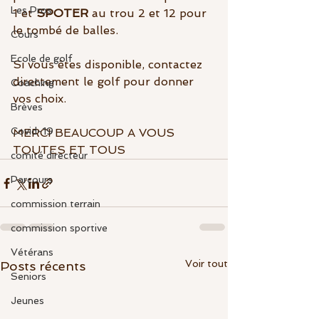
Les Pros
1 et 
SPOTER
 au trou 2 et 12 pour 
le tombé de balles.
Cours
Ecole de golf
Si vous êtes disponible, contactez 
directement le golf pour donner 
Coaching
vos choix. 
Brèves
Covid-19
MERCI BEAUCOUP A VOUS 
TOUTES ET TOUS
comité directeur
Parcours
commission terrain
commission sportive
Vétérans
Voir tout
Posts récents
Seniors
Jeunes