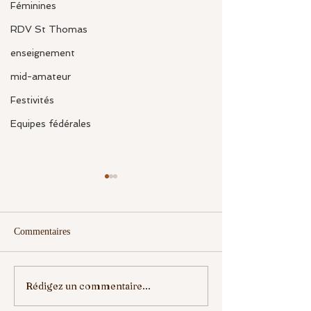
Féminines
RDV St Thomas
enseignement
mid-amateur
Festivités
Equipes fédérales
Commentaires
Rédigez un commentaire...
ELLE VA NOUS
ENREGISTREZ 
MANQUER
DATES....⛳