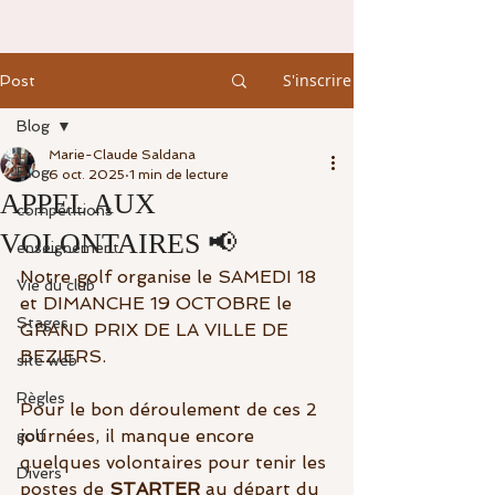
S'inscrire
Post
Blog
Marie-Claude Saldana
Blog
6 oct. 2025
1 min de lecture
APPEL AUX
compétitions
VOLONTAIRES 📢
enseignement
Notre golf organise le SAMEDI 18 
Vie du club
et DIMANCHE 19 OCTOBRE le 
Stages
GRAND PRIX DE LA VILLE DE 
BEZIERS.
site web
Règles
Pour le bon déroulement de ces 2 
journées, il manque encore 
golf
quelques volontaires pour tenir les 
Divers
postes de 
STARTER
 au départ du 