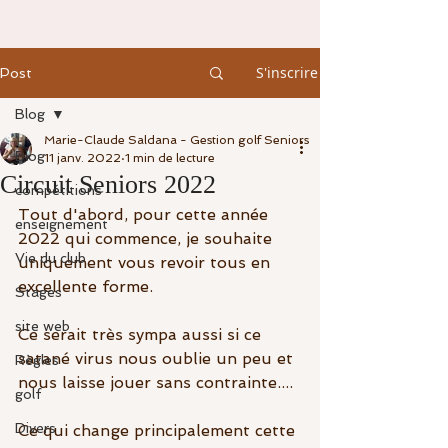
S'inscrire
Post
Blog
Marie-Claude Saldana - Gestion golf Seniors
Blog
11 janv. 2022
1 min de lecture
Circuit Seniors 2022
compétitions
Tout d'abord, pour cette année 
enseignement
2022 qui commence, je souhaite 
Vie du club
uniquement vous revoir tous en 
excellente forme.  
Stages
site web
Ce serait très sympa aussi si ce 
satané virus nous oublie un peu et 
Règles
nous laisse jouer sans contrainte....
golf
Divers
Ce qui change principalement cette 