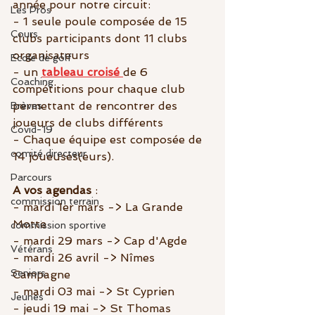
année pour notre circuit:
Les Pros
- 1 seule poule composée de 15 
Cours
clubs participants dont 11 clubs 
organisateurs 
Ecole de golf
- un 
tableau croisé 
de 6 
Coaching
compétitions pour chaque club 
permettant de rencontrer des 
Brèves
joueurs de clubs différents 
Covid-19
- Chaque équipe est composée de 
comité directeur
14 joueuses(eurs).
Parcours
A vos agendas
 :
commission terrain
- mardi 1er mars -> La Grande 
Motte
commission sportive
- mardi 29 mars -> Cap d'Agde
Vétérans
- mardi 26 avril -> Nîmes 
Seniors
Campagne
- mardi 03 mai -> St Cyprien
Jeunes
- jeudi 19 mai -> St Thomas