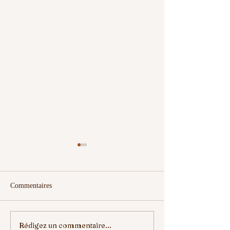
Commentaires
Rédigez un commentaire...
Interclubs Seniors
Interclubs Seniors 