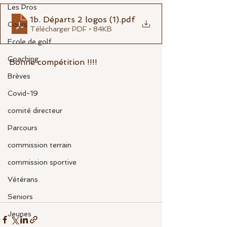
Les Pros
1b. Départs 2 logos (1)
.pdf
Cours
Télécharger PDF • 84KB
Ecole de golf
Coaching
Bonne compétition !!!!
Brèves
Covid-19
comité directeur
Parcours
commission terrain
commission sportive
Vétérans
Seniors
Jeunes