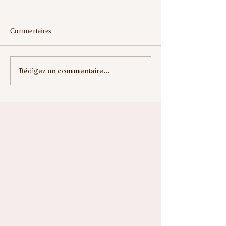
Commentaires
Rédigez un commentaire...
ELLE VA NOUS
ENREGISTREZ 
MANQUER
DATES....⛳