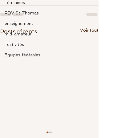
Féminines
RDV St Thomas
enseignement
Voir tout
Posts récents
mid-amateur
Festivités
Equipes fédérales