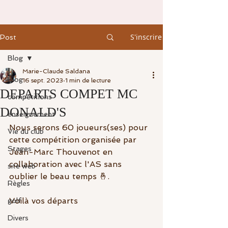
S'inscrire
Post
Blog
Marie-Claude Saldana
Blog
16 sept. 2023
1 min de lecture
DEPARTS COMPET MC
compétitions
DONALD'S
enseignement
Nous serons 60 joueurs(ses) pour 
Vie du club
cette compétition organisée par 
Stages
Jean-Marc Thouvenot en 
collaboration avec l'AS sans 
site web
oublier le beau temps 🤞. 
Règles
Voilà vos départs 
golf
Divers