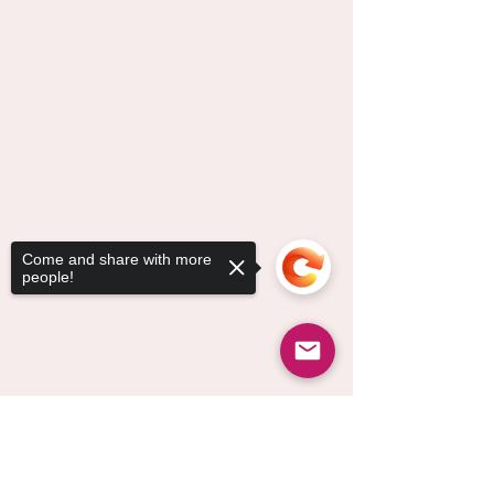
Come and share with more
people!
Sorry, the checkout page does not
support sharing
Copied to clipboard