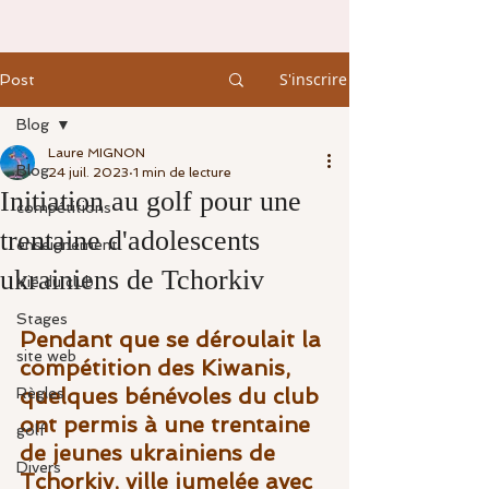
S'inscrire
Post
Blog
Laure MIGNON
Blog
24 juil. 2023
1 min de lecture
Initiation au golf pour une
compétitions
trentaine d'adolescents
enseignement
ukrainiens de Tchorkiv
Vie du club
Stages
Pendant que se déroulait la 
site web
compétition des Kiwanis, 
quelques bénévoles du club 
Règles
ont permis à une trentaine 
golf
de jeunes ukrainiens de 
Divers
Tchorkiv, ville jumelée avec 