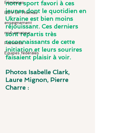
notre sport favori à ces 
Féminines
jeunes dont le quotidien en 
RDV St Thomas
Ukraine est bien moins 
enseignement
réjouissant. Ces derniers 
mid-amateur
sont repartis très 
reconnaissants de cette 
Festivités
initiation et leurs sourires 
Equipes fédérales
faisaient plaisir à voir.
Photos Isabelle Clark, 
Laure Mignon, Pierre 
Charre :