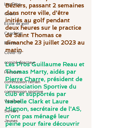
Les Pros
Béziers, passant 2 semaines 
dans notre ville, d'être 
Cours
initiés au golf pendant 
Ecole de golf
deux heures sur le practice 
Coaching
de Saint Thomas ce 
dimanche 23 juillet 2023 au 
Brèves
matin.
Covid-19
comité directeur
Les Pros Guillaume Reau et 
Thomas Marty, aidés par 
Parcours
Pierre Charre, président de 
commission terrain
l'Association Sportive du 
commission sportive
club et supportés par 
Isabelle Clark et Laure 
Vétérans
Mignon, secrétaire de l'AS, 
Seniors
n'ont pas ménagé leur 
Jeunes
peine pour faire découvrir 