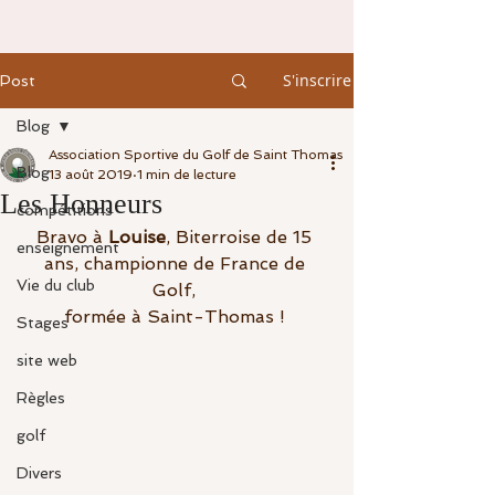
S'inscrire
Post
Blog
Association Sportive du Golf de Saint Thomas
Blog
13 août 2019
1 min de lecture
Les Honneurs
compétitions
Bravo à 
Louise
, Biterroise de 15 
enseignement
ans, championne de France de 
Vie du club
Golf, 
formée à Saint-Thomas ! 
Stages
site web
Règles
golf
Divers