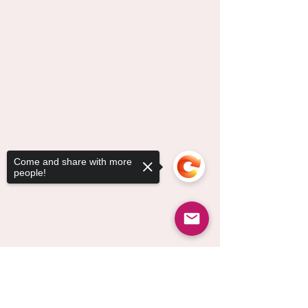
Come and share with more
people!
Sorry, the checkout page does not
support sharing
Copied to clipboard