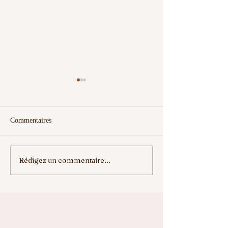
Commentaires
Rédigez un commentaire...
ELLE VA NOUS
ENREGISTREZ 
MANQUER
DATES....⛳