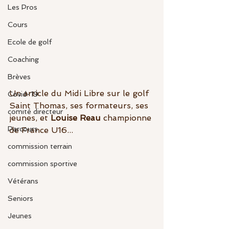
Les Pros
Cours
Ecole de golf
Coaching
Brèves
Un article du Midi Libre sur le golf 
Covid-19
Saint Thomas, ses formateurs, ses 
comité directeur
jeunes, et 
Louise Reau 
championne 
Parcours
de France U16...
commission terrain
commission sportive
Vétérans
Seniors
Jeunes