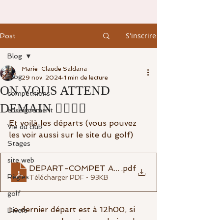
S'inscrire
Post
Blog
Marie-Claude Saldana
Blog
29 nov. 2024
1 min de lecture
ON VOUS ATTEND
compétitions
DEMAIN 🏌️‍♂️🏌️‍♀️
enseignement
Et voilà les départs (vous pouvez 
Vie du club
les voir aussi sur le site du golf)
Stages
site web
DEPART-COMPET AS-PDF.js-viewer
.pdf
Règles
Télécharger PDF • 93KB
golf
Le dernier départ est à 12h00, si 
Divers