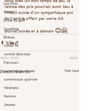
vous avez un bon temps de jeu, la 
Les Pros
remise des prix pourrait avoir lieu à 
Cours
17h00 suivie d'un sympathique pot 
de l'amitié offert par votre AS.
Ecole de golf
Coaching
😊🤗
Bonne soirée et à demain 
Brèves
Covid-19
comité directeur
Parcours
Voir tout
Posts récents
commission terrain
commission sportive
Vétérans
Seniors
Jeunes