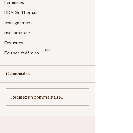
Féminines
RDV St Thomas
enseignement
mid-amateur
Festivités
Equipes fédérales
Commentaires
Rédigez un commentaire...
ELLE VA NOUS
ENREGISTREZ 
MANQUER
DATES....⛳