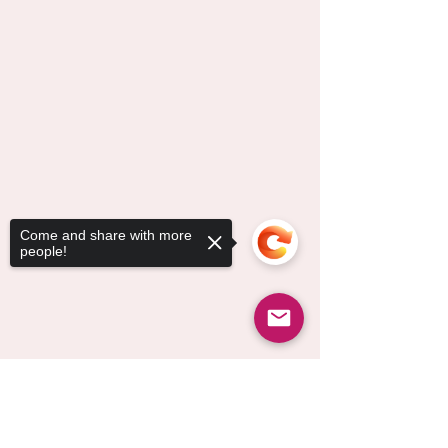
Come and share with more
people!
Sorry, the checkout page does not
support sharing
Copied to clipboard