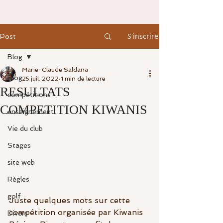
S'inscrire
Post
Blog
Marie-Claude Saldana
Blog
25 juil. 2022
1 min de lecture
RESULTATS
compétitions
COMPETITION KIWANIS
enseignement
Vie du club
Stages
site web
Règles
golf
Juste quelques mots sur cette 
compétition organisée par Kiwanis 
Divers