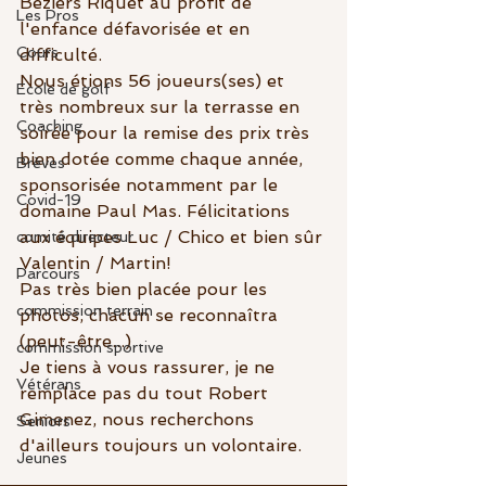
Béziers Riquet au profit de 
Les Pros
l'enfance défavorisée et en 
Cours
difficulté.
Nous étions 56 joueurs(ses) et 
Ecole de golf
très nombreux sur la terrasse en 
Coaching
soirée pour la remise des prix très 
bien dotée comme chaque année, 
Brèves
sponsorisée notamment par le 
Covid-19
domaine Paul Mas. Félicitations 
aux équipes Luc / Chico et bien sûr 
comité directeur
Valentin / Martin!
Parcours
Pas très bien placée pour les 
commission terrain
photos, chacun se reconnaîtra 
(peut-être...)
commission sportive
Je tiens à vous rassurer, je ne 
Vétérans
remplace pas du tout Robert 
Gimenez, nous recherchons 
Seniors
d'ailleurs toujours un volontaire.
Jeunes