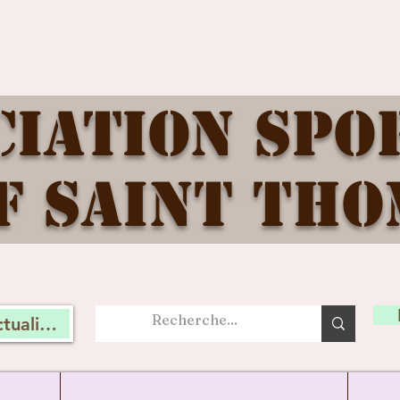
ciation Spo
f Saint Tho
tualité, connectez vous