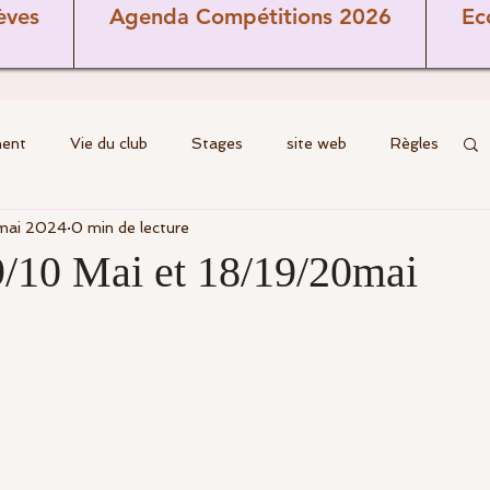
èves
Agenda Compétitions 2026
Ec
ment
Vie du club
Stages
site web
Règles
mai 2024
0 min de lecture
Cours
Ecole de golf
Coaching
Brèves
/9/10 Mai et 18/19/20mai
Parcours
commission terrain
ns
Seniors
Jeunes
Féminines