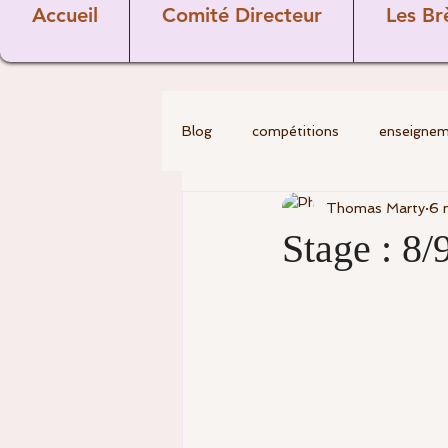
Accueil
Comité Directeur
Les Br
Blog
compétitions
enseigne
Thomas Marty
6 
golf
Divers
Les Pros
Stage : 8
Covid-19
comité directeur
commission sportive
Vétéra