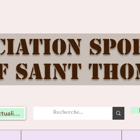
ciation Spo
f Saint Tho
tualité, connectez vous