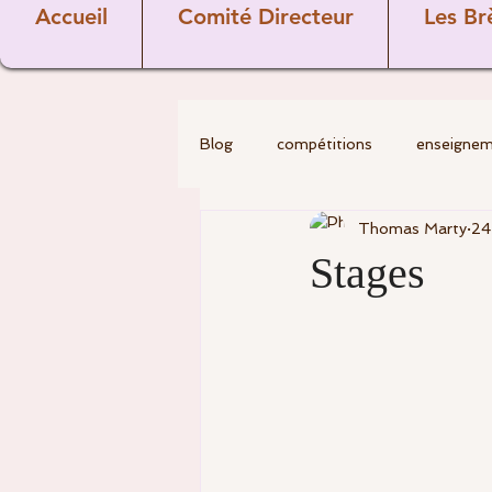
Accueil
Comité Directeur
Les Br
Blog
compétitions
enseigne
Thomas Marty
24
golf
Divers
Les Pros
Stages
Covid-19
comité directeur
commission sportive
Vétéra