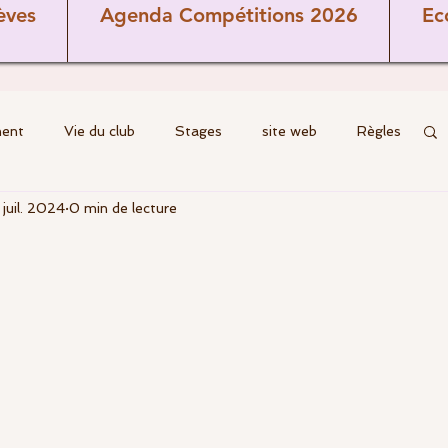
èves
Agenda Compétitions 2026
Ec
ment
Vie du club
Stages
site web
Règles
 juil. 2024
0 min de lecture
Cours
Ecole de golf
Coaching
Brèves
Parcours
commission terrain
ns
Seniors
Jeunes
Féminines