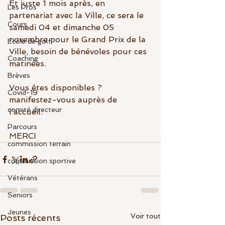
Et juste 1 mois après, en 
Les Pros
partenariat avec la Ville, ce sera le 
Cours
samedi 04 et dimanche 05 
novembre pour le Grand Prix de la 
Ecole de golf
Ville, besoin de bénévoles pour ces 
Coaching
matinées.
Brèves
Vous êtes disponibles ? 
Covid-19
manifestez-vous auprès de 
comité directeur
l’accueil.
Parcours
MERCI  
commission terrain
commission sportive
Vétérans
Seniors
Jeunes
Voir tout
Posts récents