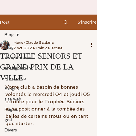
S'inscrire
Post
Blog
Marie-Claude Saldana
Blog
2 oct. 2023
1 min de lecture
TROPHEE SENIORS ET
compétitions
GRAND PRIX DE LA
enseignement
VILLE
Vie du club
Votre club a besoin de bonnes 
Stages
volontés le mercredi 04 et jeudi 05 
site web
octobre pour le Trophée Séniors 
et se positionner à la tombée des 
Règles
balles de certains trous ou en tant 
golf
que starter.
Divers