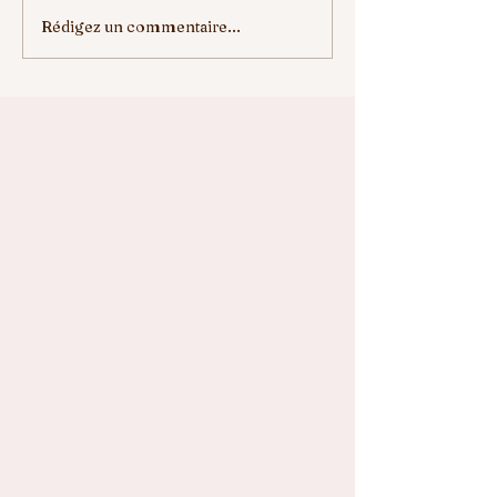
Rédigez un commentaire...
ELLE VA NOUS
ENREGISTREZ 
MANQUER
DATES....⛳