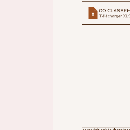
RDV St Thomas
enseignem
00 CLASSEM
Télécharger XL
Equipes fédérales