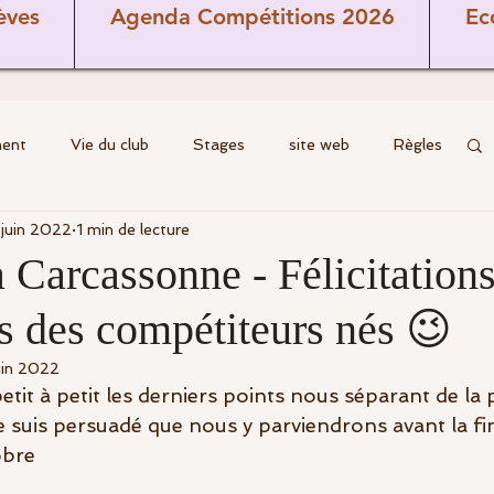
èves
Agenda Compétitions 2026
Ec
ment
Vie du club
Stages
site web
Règles
 juin 2022
1 min de lecture
Cours
Ecole de golf
Coaching
Brèves
 Carcassonne - Félicitations
es des compétiteurs nés 😉
Parcours
commission terrain
uin 2022
tit à petit les derniers points nous séparant de la 
ns
Seniors
Jeunes
Féminines
je suis persuadé que nous y parviendrons avant la fin
bre 