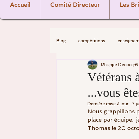
Accueil
Comité Directeur
Les Br
Blog
compétitions
enseigne
Philippe Decocq
6
golf
Divers
Les Pros
Vétérans à
...vous êt
Covid-19
comité directeur
Dernière mise à jour :
7 j
Nous grappillons pe
commission sportive
Vétéra
place par équipe.. 
Thomas le 20 octo