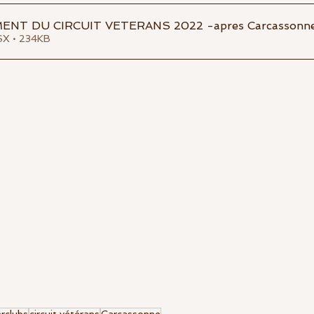
ent
mid-amateur
Festivités
ENT DU CIRCUIT VETERANS 2022 -apres Carcassonn
SX • 234KB