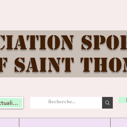
ciation Spo
f Saint Tho
tualité, connectez vous