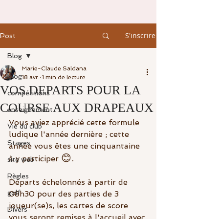
S'inscrire
Post
Blog
Marie-Claude Saldana
Blog
18 avr.
1 min de lecture
VOS DEPARTS POUR LA
compétitions
COURSE AUX DRAPEAUX
enseignement
Vous aviez apprécié cette formule 
Vie du club
ludique l'année dernière ; cette 
Stages
année vous êtes une cinquantaine 
😊.
à y participer 
site web
Règles
Départs échelonnés à partir de 
golf
08h30 pour des parties de 3 
joueur(se)s, les cartes de score 
Divers
vous seront remises à l'accueil avec 