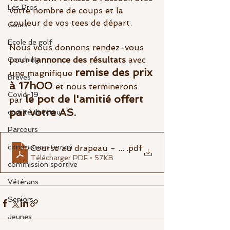
Les Pros
votre nombre de coups et la 
couleur de vos tees de départ.
Cours
Ecole de golf
Nous vous donnons rendez-vous 
pour l'
annonce des résultats 
avec 
Coaching
remise des prix 
une magnifique 
Brèves
à 17h00 
et nous terminerons 
Covid-19
le pot de l'amitié offert 
par 
par votre AS.  
comité directeur
Parcours
commission terrain
Course au drapeau - 2026 - Départs
.pdf
Télécharger PDF • 57KB
commission sportive
Vétérans
Seniors
Jeunes