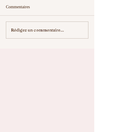
Commentaires
Rédigez un commentaire...
ELLE VA NOUS
ENREGISTREZ 
MANQUER
DATES....⛳